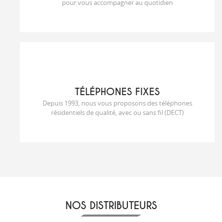
pour vous accompagner au quotidien
T
É
L
É
PHONES FIXES
Depuis 1993, nous vous proposons des téléphones
résidentiels de qualité, avec ou sans fil (DECT)
NOS DISTRIBUTEURS