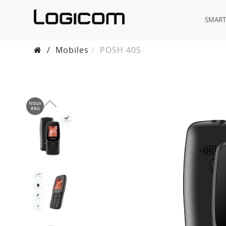
SMAR
/
Mobiles
POSH 405
Nouv
eau