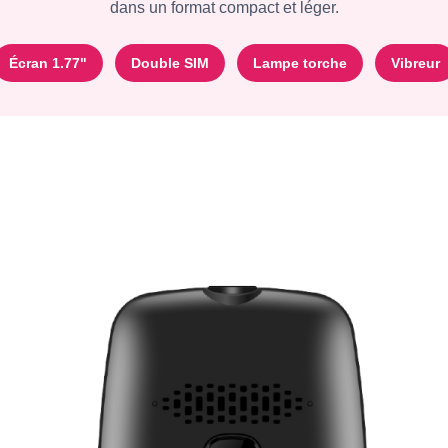
dans un format compact et léger.
Écran 1.77"
Double SIM
Lampe torche
Vibreur