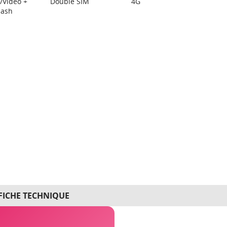
/Vidéo +
Double SIM
4G
lash
FICHE TECHNIQUE