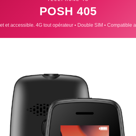
POSH 405
et et accessible. 4G tout opérateur • Double SIM • Compatible 