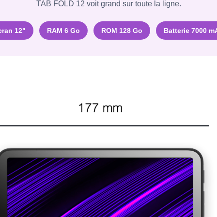
TAB FOLD 12 voit grand sur toute la ligne.
cran 12"
RAM 6 Go
ROM 128 Go
Batterie 7000 m