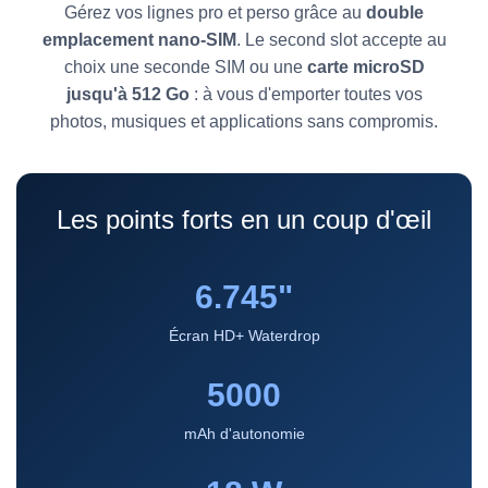
Gérez vos lignes pro et perso grâce au
double
emplacement nano-SIM
. Le second slot accepte au
choix une seconde SIM ou une
carte microSD
jusqu'à 512 Go
: à vous d'emporter toutes vos
photos, musiques et applications sans compromis.
Les points forts en un coup d'œil
6.745"
Écran HD+ Waterdrop
5000
mAh d'autonomie