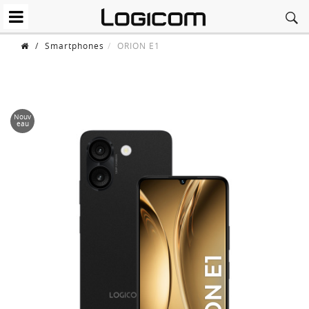
/
Smartphones
ORION E1
Nouv
eau