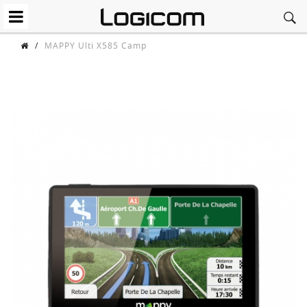
/
MAPPY Ulti X585 Camp