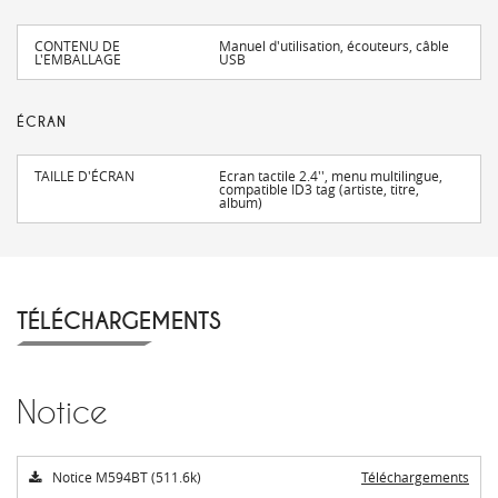
CONTENU DE
Manuel d'utilisation, écouteurs, câble
L'EMBALLAGE
USB
ÉCRAN
TAILLE D'ÉCRAN
Ecran tactile 2.4'', menu multilingue,
compatible ID3 tag (artiste, titre,
album)
TÉLÉCHARGEMENTS
Notice
Notice M594BT (511.6k)
Téléchargements