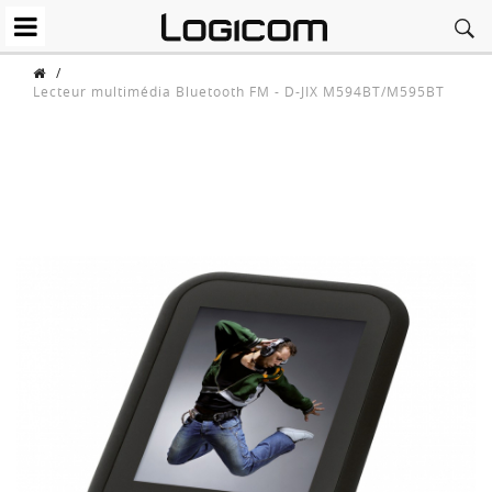
/
Lecteur multimédia Bluetooth FM - D-JIX M594BT/M595BT