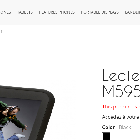
HONES
TABLETS
FEATURES PHONES
PORTABLE DISPLAYS
LANDLI
ir
Lecte
M595
This product is 
Accédez à votre
Color :
Black