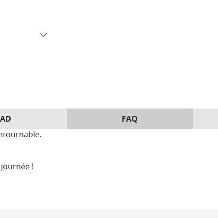
AD
FAQ
ntournable.
 journée !