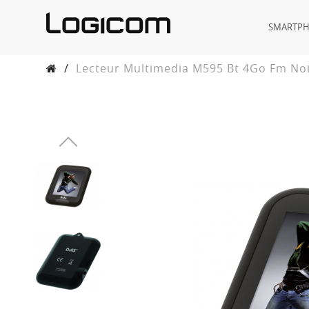
SMARTP
/
Lecteur Multimedia M595 Bt 4Go Fm No