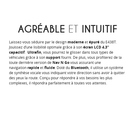
AGRÉABLE
ET
INTUITIF
Laissez-vous séduire par le design
moderne
et
épuré
du E438T.
Jouissez d’une lisibilité optimale grâce à son
écran LCD 4.3’’
capacitif
.
Ultrafin
, vous pourrez le glisser dans tous types de
véhicules grâce à son
support
fourni. De plus, vous profiterez de la
toute dernière version de
Nav N Go
vous assurant une
navigation
rapide
et
fluide
. Doté du
Bluetooth
, il utilise un système
de synthèse vocale vous indiquant votre direction sans avoir à quitter
des yeux la route. Conçu pour répondre à vos besoins les plus
complexes, il répondra parfaitement à toutes vos attentes.