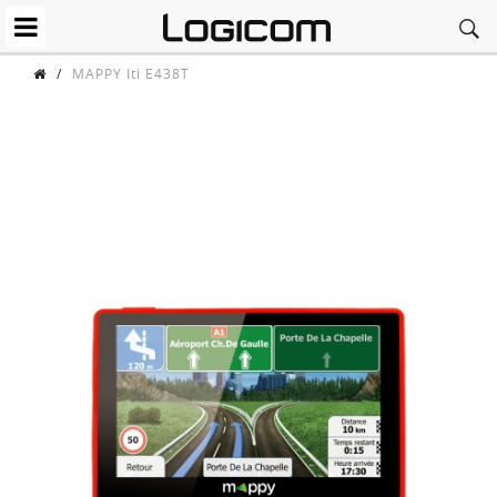
/
MAPPY Iti E438T