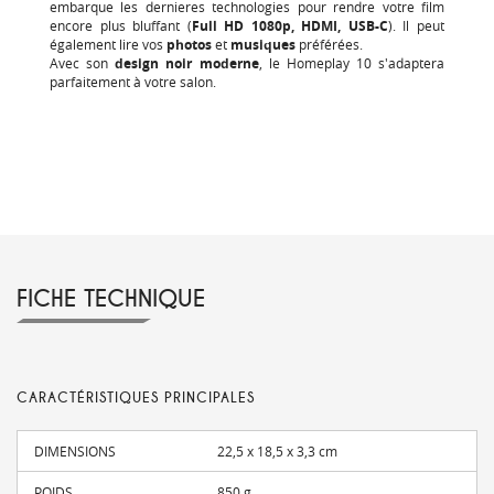
embarque les dernieres technologies pour rendre votre film
encore plus bluffant (
Full HD 1080p, HDMI, USB-C
). Il peut
également lire vos
photos
et
musiques
préférées.
Avec son
design noir moderne
, le Homeplay 10 s'adaptera
parfaitement à votre salon.
FICHE TECHNIQUE
CARACTÉRISTIQUES PRINCIPALES
DIMENSIONS
22,5 x 18,5 x 3,3 cm
POIDS
850 g