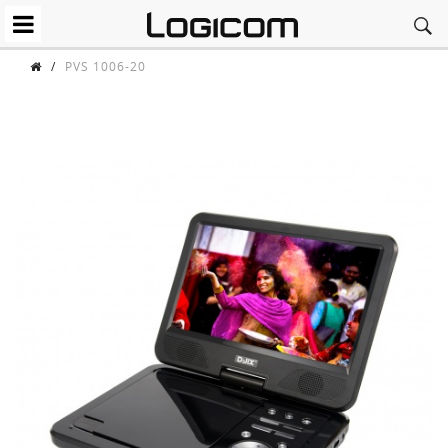
/
PVS 1006-20