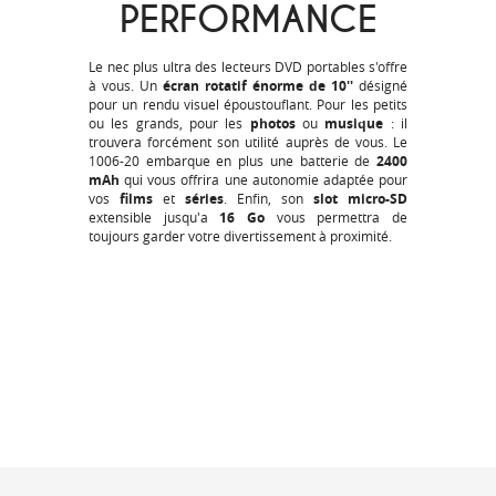
PERFORMANCE
Le nec plus ultra des lecteurs DVD portables s'offre
à vous. Un
écran rotatif énorme de 10''
désigné
pour un rendu visuel époustouflant. Pour les petits
ou les grands, pour les
photos
ou
musique
: il
trouvera forcément son utilité auprès de vous. Le
1006-20 embarque en plus une batterie de
2400
mAh
qui vous offrira une autonomie adaptée pour
vos
films
et
séries
. Enfin, son
slot micro-SD
extensible jusqu'a
16 Go
vous permettra de
toujours garder votre divertissement à proximité.