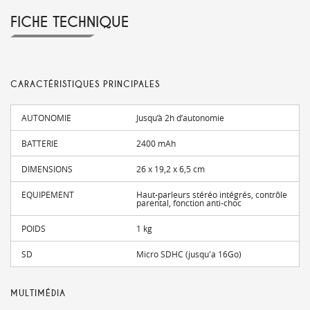
FICHE TECHNIQUE
CARACTÉRISTIQUES PRINCIPALES
AUTONOMIE
Jusqu’à 2h d’autonomie
BATTERIE
2400 mAh
DIMENSIONS
26 x 19,2 x 6,5 cm
EQUIPEMENT
Haut-parleurs stéréo intégrés, contrôle
parental, fonction anti-choc
POIDS
1 kg
SD
Micro SDHC (jusqu'a 16Go)
MULTIMÉDIA