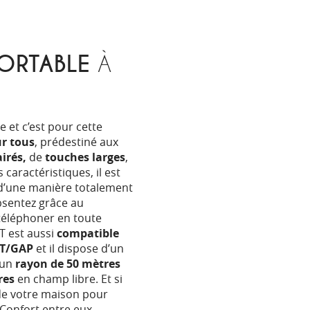
ORTABLE
À
e et c’est pour cette
r tous
, prédestiné aux
irés,
de
touches larges
,
 caractéristiques, il est
l d’une manière totalement
absentez grâce au
éléphoner en toute
5T est aussi
compatible
CT/GAP
et il dispose d’un
 un
rayon de 50 mètres
res
en champ libre. Et si
de votre maison pour
5 Confort entre eux