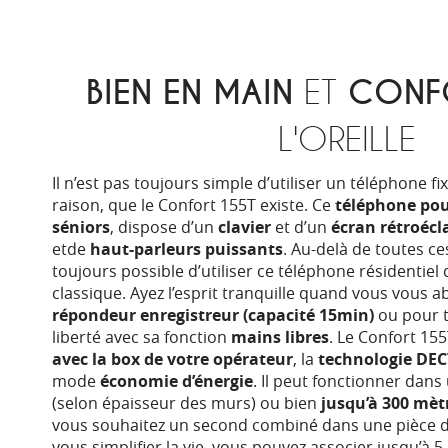
BIEN EN MAIN
ET
CONF
L'OREILLE
Il n’est pas toujours simple d’utiliser un téléphone fix
raison, que le Confort 155T existe. Ce
téléphone pou
séniors
, dispose d’un
clavier
et d’un
écran rétroécla
etde
haut-parleurs puissants
. Au-delà de toutes ces
toujours possible d’utiliser ce téléphone résidentie
classique. Ayez l’esprit tranquille quand vous vous 
répondeur enregistreur (capacité 15min)
ou pour t
liberté avec sa fonction
mains libres
. Le Confort 15
avec la box de votre opérateur
, la
technologie DE
mode
économie d’énergie
. Il peut fonctionner dans
(selon épaisseur des murs) ou bien
jusqu’à 300 mèt
vous souhaitez un second combiné dans une pièce 
vous simplifier la vie, vous pouvez associer jusqu’à 