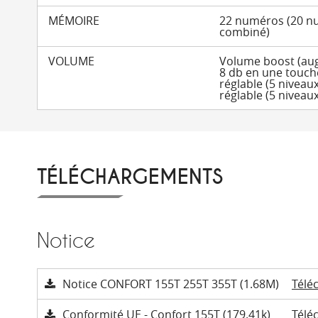
MÉMOIRE
22 numéros (20 nu
combiné)
VOLUME
Volume boost (au
8 db en une touch
réglable (5 niveau
réglable (5 niveaux
TÉLÉCHARGEMENTS
Notice
Notice CONFORT 155T 255T 355T (1.68M)
Télé
Conformité UE - Confort 155T (179.41k)
Télé