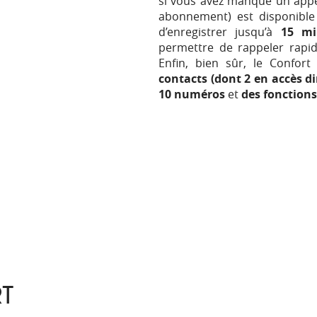
si vous avez manqué un appe
abonnement) est disponibl
d’enregistrer jusqu’à
15 mi
permettre de rappeler rap
Enfin, bien sûr, le Confor
contacts
(dont 2 en accès di
10 numéros
et
des fonctions
T