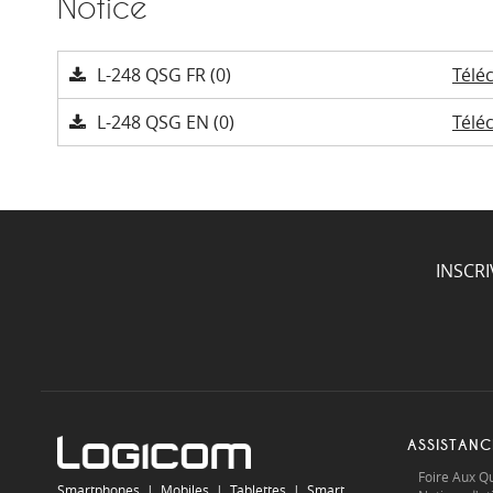
Notice
L-248 QSG FR (0)
Télé
L-248 QSG EN (0)
Télé
INSCR
ASSISTANC
Foire Aux Q
Smartphones
|
Mobiles
|
Tablettes
|
Smart