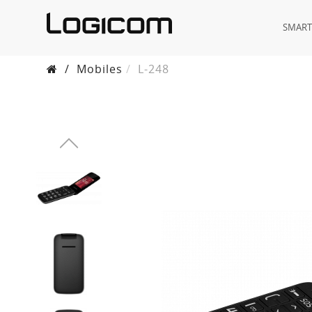
SMAR
/
Mobiles
L-248