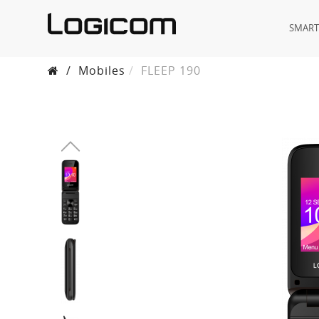
SMAR
/
Mobiles
FLEEP 190