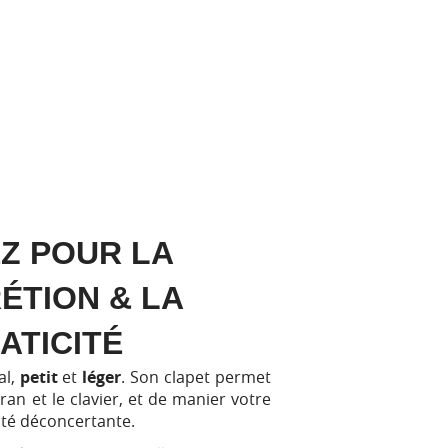
Z POUR LA
R
É
TION & LA
ATICIT
É
al,
petit
et
léger
. Son clapet permet
cran et le clavier, et de manier votre
ité déconcertante.