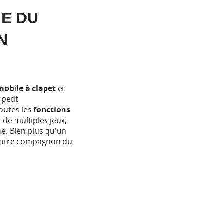
E DU
N
mobile à clapet
et
 petit
toutes les
fonctions
 de multiples jeux,
ne. Bien plus qu'un
 votre compagnon du