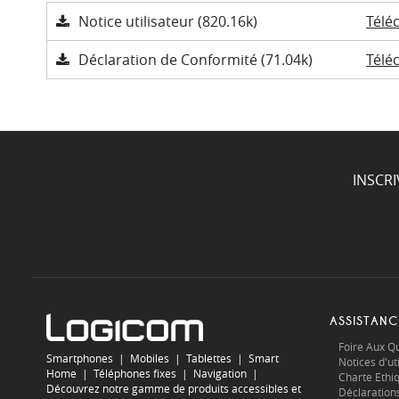
Notice utilisateur (820.16k)
Télé
Déclaration de Conformité (71.04k)
Télé
INSCR
ASSISTANC
Foire Aux Q
Smartphones
|
Mobiles
|
Tablettes
|
Smart
Notices d'uti
Home
|
Téléphones fixes
|
Navigation
|
Charte Ethi
Découvrez notre gamme de produits accessibles et
Déclaration