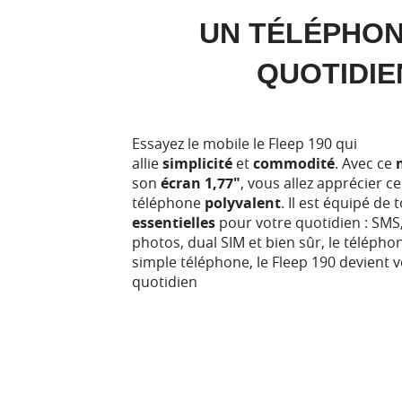
UN T
É
L
É
PHON
QUOTIDIE
Essayez le mobile le Fleep 190 qui
allie
simplicité
et
commodité
. Avec ce
son
écran 1,77"
, vous allez apprécier ce
téléphone
polyvalent
. Il est équipé de 
essentielles
pour votre quotidien : SMS,
photos, dual SIM et bien sûr, le télépho
simple téléphone, le Fleep 190 devient
quotidien