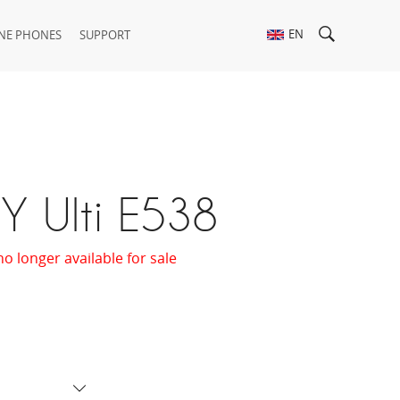
EN
NE PHONES
SUPPORT
Y Ulti E538
no longer available for sale