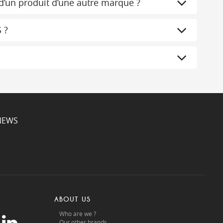
d’un produit d’une autre marque ?
 ?
NEWS
ABOUT US
Who are we ?
Our other brands