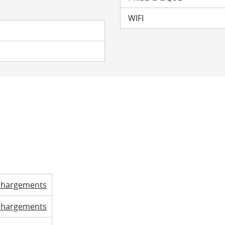
WIFI
chargements
chargements