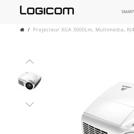
SMAR
/
Projecteur XGA 3000Lm, Multimedia, RJ4