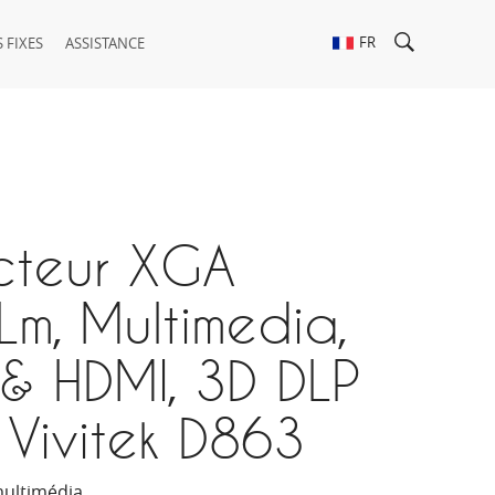
FR
 FIXES
ASSISTANCE
cteur XGA
m, Multimedia,
& HDMI, 3D DLP
- Vivitek D863
multimédia