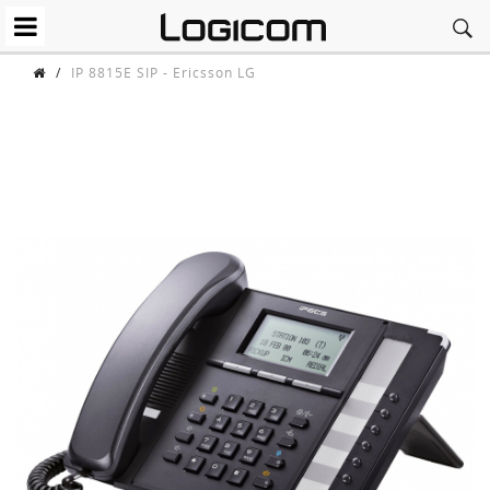
/
IP 8815E SIP - Ericsson LG