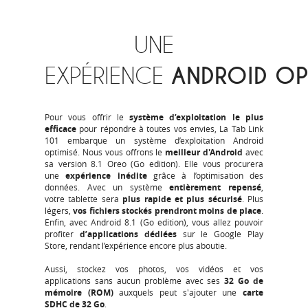
UNE
EXPÉRIENCE
ANDROID
OP
Pour vous offrir le
système d’exploitation le plus
efficace
pour répondre à toutes vos envies, La Tab Link
101 embarque un système d’exploitation Android
optimisé. Nous vous offrons le
meilleur d'Android
avec
sa version 8.1 Oreo (Go edition). Elle vous procurera
une
expérience inédite
grâce à l’optimisation des
données. Avec un système
entièrement repensé
,
votre tablette sera
plus rapide et plus sécurisé
. Plus
légers,
vos fichiers stockés prendront moins de place
.
Enfin, avec Android 8.1 (Go edition), vous allez pouvoir
profiter
d’applications dédiées
sur le Google Play
Store, rendant l’expérience encore plus aboutie.
Aussi, stockez vos photos, vos vidéos et vos
applications sans aucun problème avec ses
32 Go de
mémoire (ROM)
auxquels peut s'ajouter une
carte
SDHC de 32 Go
.