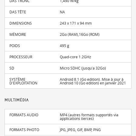
DAS TRONC
1,490 W/kg
DAS TÊTE
NA
DIMENSIONS
243 x 171 x 94 mm
MÉMOIRE
2Go (RAM),16Go (ROM)
POIDS
495 g
PROCESSEUR
Quad-core 1.2GHz
SD
Micro SDHC (jusqu'a 32Go)
SYSTÈME
Android 8.1 (Go edition). Mise à jour à
D'EXPLOITATION
Android 10 (Go edition) en janvier 2021
MULTIMÉDIA
FORMATS AUDIO
MP4 (autres formats supportés via
applications tierces)
FORMATS PHOTO
JPG, JPEG, GIF, BMP, PNG