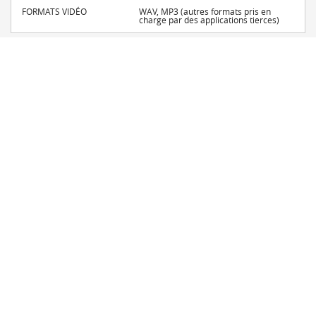
FORMATS VIDÉO
WAV, MP3 (autres formats pris en
charge par des applications tierces)
INCLUS
CONTENU DE
Tablette, câble USB, manuel
L'EMBALLAGE
d’utilisation
GARANTIE
2 ans
CONNECTIVITÉ
BLUETOOTH
BT 4.0
MICRO-USB
Oui
PRISE CASQUE
Jack stéréo 3.5mm
WIFI
WiFi 4