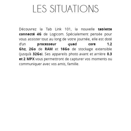
LES SITUATIONS
Découvrez la Tab Link 101, la nouvelle
tablette
connecté 4G
de Logicom. Spécialement pensée pour
vous assister tout au long de votre journée, elle est doté
d’un
processeur quad core 1.2
Ghz
,
2Go
de
RAM
et
16Go
de stockage extensible
(jusqu’à
32Go
). Ses appareils photo avant et arrière
0.3
et 2 MPX
vous permettront de capturer vos moments ou
communiquer avec vos amis, famille.