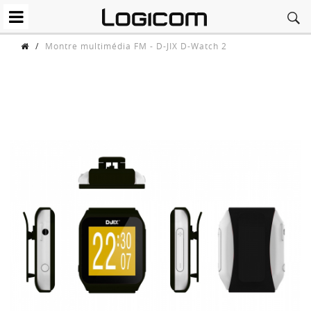
/
Montre multimédia FM - D-JIX D-Watch 2