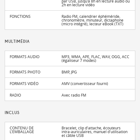
par USB, jusqu'à 8h en lecture audio ou
2h en lecture vidéo
FONCTIONS
Radio FM, calendrier éphéméride,
chronomètre, minuteur, dictaphone
(micro intégré), lecteur eBook (TXT)
MULTIMÉDIA
FORMATS AUDIO
MP3, WMA, APE, FLAC, WAV, OGG, ACC
(égaliseur 7 modes)
FORMATS PHOTO
BMP, JPG
FORMATS VIDÉO
AMV (convertisseur fourni)
RADIO
Avec radio FM
INCLUS
CONTENU DE
Bracelet, clip d'attache, écouteurs
L'EMBALLAGE
intra-auriculaires, manuel d'utilisation
et câble USB