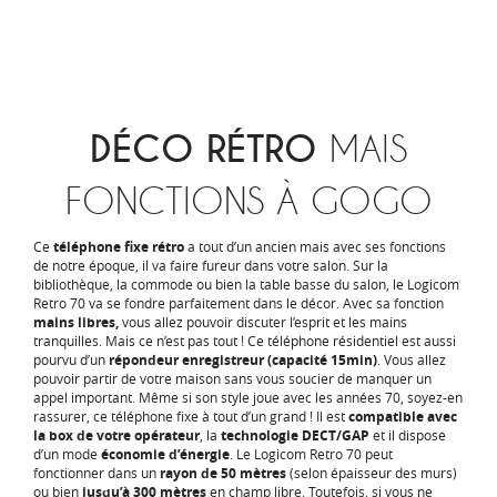
DÉCO RÉTRO
MAIS
FONCTIONS À GOGO
Ce
téléphone fixe rétro
a tout d’un ancien mais avec ses fonctions
de notre époque, il va faire fureur dans votre salon. Sur la
bibliothèque, la commode ou bien la table basse du salon, le Logicom
Retro 70 va se fondre parfaitement dans le décor. Avec sa fonction
mains libres,
vous allez pouvoir discuter l’esprit et les mains
tranquilles. Mais ce n’est pas tout ! Ce téléphone résidentiel est aussi
pourvu d’un
répondeur enregistreur (capacité 15min)
. Vous allez
pouvoir partir de votre maison sans vous soucier de manquer un
appel important. Même si son style joue avec les années 70, soyez-en
rassurer, ce téléphone fixe à tout d’un grand ! Il est
compatible avec
la box de votre opérateur
, la
technologie DECT/GAP
et il dispose
d’un mode
économie d’énergie
. Le Logicom Retro 70 peut
fonctionner dans un
rayon de 50 mètres
(selon épaisseur des murs)
ou bien
jusqu’à 300 mètres
en champ libre. Toutefois, si vous ne