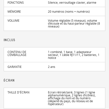
FONCTIONS
Silence, verrouillage clavier, alarme
MÉMOIRE
20 numéros (noms + numéros)
VOLUME
Volume réglable (5 niveaux), volume
d'écoute et du haut-parleur réglable (8
niveaux)
INCLUS
CONTENU DE
1 combiné, 1 base, 1 adaptateur
L'EMBALLAGE
secteur, 1 câble RJ11/11, 2 batteries, 1
notice
GARANTIE
2 ans
ÉCRAN
TAILLE D'ÉCRAN
Ecran rétroéclairé, 3 lignes (1 ligne
alphanumérique, 2 lignes d’icônes),
affichage du nom et du numéro
(dépend du pays, du réseau et de
l’opérateur)