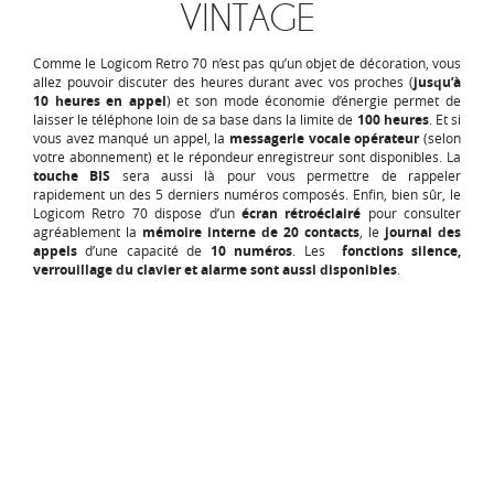
VINTAGE
Comme le Logicom Retro 70 n’est pas qu’un objet de décoration, vous
allez pouvoir discuter des heures durant avec vos proches (
jusqu’à
10 heures en appel
) et son mode économie d’énergie permet de
laisser le téléphone loin de sa base dans la limite de
100 heures
. Et si
vous avez manqué un appel, la
messagerie vocale opérateur
(selon
votre abonnement) et le répondeur enregistreur sont disponibles. La
touche BIS
sera aussi là pour vous permettre de rappeler
rapidement un des 5 derniers numéros composés. Enfin, bien sûr, le
Logicom Retro 70 dispose d’un
écran rétroéclairé
pour consulter
agréablement la
mémoire interne de 20 contacts
, le
journal des
appels
d’une capacité de
10 numéros
. Les
fonctions silence,
verrouillage du clavier et alarme sont aussi disponibles
.