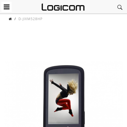
/
D-JIXM528HP