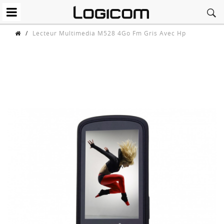
/
Lecteur Multimedia M528 4Go Fm Gris Avec Hp