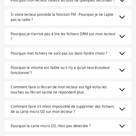
Pourquoi mon lecteur s’éteint au bout de quelques secondes ?
Si votre lecteur possède la fonction FM : Pourquoi je ne capte
pas la radio ?
Pourquoi je n’arrive pas à lire les fichiers DRM sur mon lecteur
?
Pourquoi mes fichiers ne sont pas lus dans l’ordre choisi ?
Pourquoi le volume est faible ou il n’y a qu’un seul écouteur
fonctionnel ?
Comment faire si l’écran de mon lecteur est figé et/ou les
touches ou l’écran tactile ne répondent plus.
Comment faire s’il m’est impossible de supprimer des fichiers
de la carte micro SD sur mon lecteur ?
Pourquoi la carte micro SD, n’est pas détectée ?