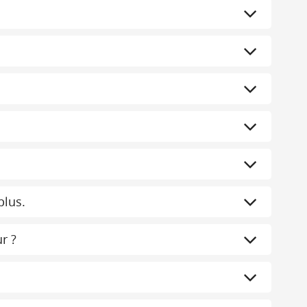
plus.
r ?