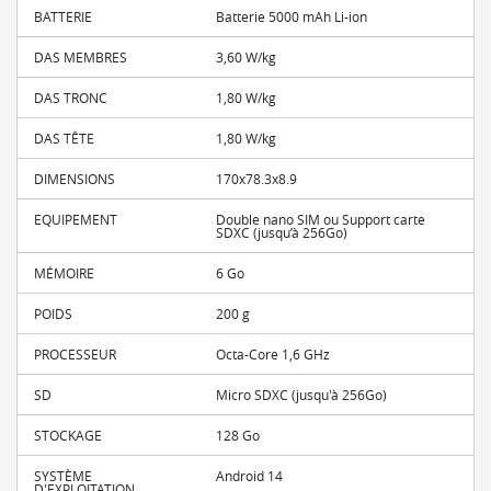
BATTERIE
Batterie 5000 mAh Li-ion
DAS MEMBRES
3,60 W/kg
DAS TRONC
1,80 W/kg
DAS TÊTE
1,80 W/kg
DIMENSIONS
170x78.3x8.9
EQUIPEMENT
Double nano SIM ou Support carte
SDXC (jusqu’à 256Go)
MÉMOIRE
6 Go
POIDS
200 g
PROCESSEUR
Octa-Core 1,6 GHz
SD
Micro SDXC (jusqu'à 256Go)
STOCKAGE
128 Go
SYSTÈME
Android 14
D'EXPLOITATION