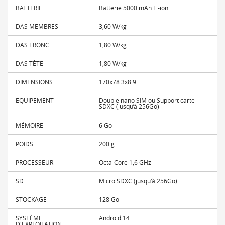
BATTERIE
Batterie 5000 mAh Li-ion
DAS MEMBRES
3,60 W/kg
DAS TRONC
1,80 W/kg
DAS TÊTE
1,80 W/kg
DIMENSIONS
170x78.3x8.9
EQUIPEMENT
Double nano SIM ou Support carte
SDXC (jusqu’à 256Go)
MÉMOIRE
6 Go
POIDS
200 g
PROCESSEUR
Octa-Core 1,6 GHz
SD
Micro SDXC (jusqu'à 256Go)
STOCKAGE
128 Go
SYSTÈME
Android 14
D'EXPLOITATION