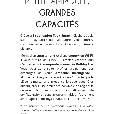
PETITE AMPOULE,
GRANDES
CAPACITÉS
Grâce à l'
application Tuya Smart
, téléchargeable
sur le
Play Store
ou l'
App Store
, vous pourrez
contrôler votre maison du bout du doigt, même à
distance.
Munis d'un
smartphone
et d'une
connexion Wi-Fi
,
il vous suffira de suivre 3 simples étapes* afin
d'
appairer votre ampoule connectée Bulbby Eco
.
Vous pourrez ensuite profiter pleinement des
avantages de votre
ampoule intelligente
:
allumez et éteignez la lumière de n'importe quelle
pièce, simulez une présence lorsque vous êtes
absent, créez une ambiance convivale en réglant la
densité de luminosité... Des
dizaines de
configurations
sont programmables facilement
avec l'application Tuya et vous faciliteront la vie !
*
Se référer aux explications ci-dessous, à votre
notice d'utilisation founie dans votre boîte ou à la