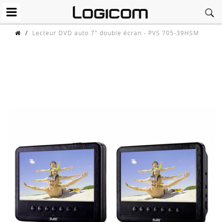
/
Lecteur DVD auto 7" double écran - PVS 705-39HSM