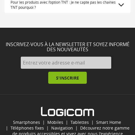
Pour les produits avec l’option TNT : Je ne capte pas les chaines
TNT pourquoi ?
INSCRIVEZ-VOUS À LA NEWSLETTER ET SOYEZ INFORMÉ
DES NOUVEAUTÉS
S'INSCRIRE
Smartphones
|
Mobiles
|
Tablettes
|
Smart Home
|
Téléphones fixes
|
Navigation
| Découvrez notre gamme
de produits accessibles et vivez avec nous l'expérience