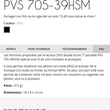
PVS 705-39HSM
Partager son film ou le regarder en solo ? D-JIX vous laisse le choix !
Couleur :
Noir
DÉTAILS
FICHE TECHNIQUE
TÉLÉCHARGEMENTS
FAQ
Les fonctions proposées par le lecteur DVD double écran 7’’ portable PVS
705-39HSM spécial auto D-JIX sont multiples et pratiques.
Il vous permet d’admirer vos photos (en mode JPEG) et écouter de la
musique (CD audio ou fichier au format MP3). De plus, son port USB vous
permet de connecter votre clé pour revivre vos souvenirs ou regarder vos
photos, seul ou à plusieurs.
Poids :
815 gr
Dimensions :
18 x 6 x 14 cm