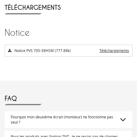
TÉLÉCHARGEMENTS
Notice
Notice PVS 705-39HSM (777.89k)
Téléchargements
FAQ
Pourquoi mon deuxième écran (moniteur) ne fonctionne pas
seul ?
Pour les produits avec l’option TNT : Je ne reçois pas de chaines