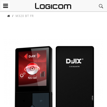
/
M320 BT FR