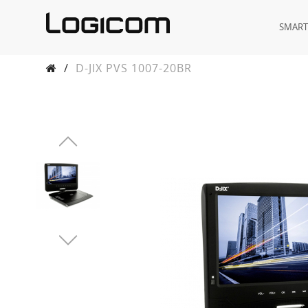
SMAR
/
D-JIX PVS 1007-20BR