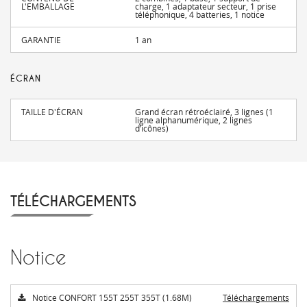
L'EMBALLAGE
charge, 1 adaptateur secteur, 1 prise
téléphonique, 4 batteries, 1 notice
GARANTIE
1 an
ÉCRAN
TAILLE D'ÉCRAN
Grand écran rétroéclairé, 3 lignes (1
ligne alphanumérique, 2 lignes
d’icônes)
TÉLÉCHARGEMENTS
Notice
Notice CONFORT 155T 255T 355T (1.68M)
Téléchargements