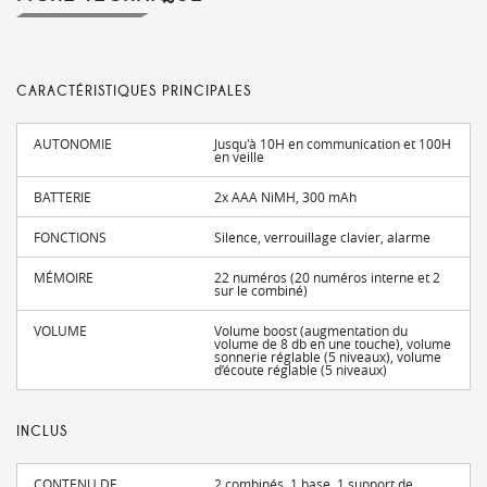
CARACTÉRISTIQUES PRINCIPALES
AUTONOMIE
Jusqu'à 10H en communication et 100H
en veille
BATTERIE
2x AAA NiMH, 300 mAh
FONCTIONS
Silence, verrouillage clavier, alarme
MÉMOIRE
22 numéros (20 numéros interne et 2
sur le combiné)
VOLUME
Volume boost (augmentation du
volume de 8 db en une touche), volume
sonnerie réglable (5 niveaux), volume
d’écoute réglable (5 niveaux)
INCLUS
CONTENU DE
2 combinés, 1 base, 1 support de