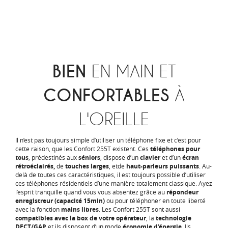
BIEN
EN MAIN ET
CONFORTABLES
À
L'OREILLE
Il n’est pas toujours simple d’utiliser un téléphone fixe et c’est pour
cette raison, que les Confort 255T existent. Ces
téléphones pour
tous
, prédestinés aux
séniors
, dispose d’un
clavier
et d’un
écran
rétroéclairés,
de
touches larges
, etde
haut-parleurs puissants
. Au-
delà de toutes ces caractéristiques, il est toujours possible d’utiliser
ces téléphones résidentiels d’une manière totalement classique. Ayez
l’esprit tranquille quand vous vous absentez grâce au
répondeur
enregistreur (capacité 15min)
ou pour téléphoner en toute liberté
avec la fonction
mains libres
. Les Confort 255T sont aussi
compatibles avec la box de votre opérateur
, la
technologie
DECT/GAP
et ils disposent d’un mode
économie d’énergie
. Ils