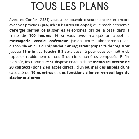
TOUS LES PLANS
Avec les Confort 255T, vous allez pouvoir discuter encore et encore
avec vos proches (
jusqu’à 10 heures en appel
) et le mode économie
d’énergie permet de laisser les téléphones loin de la base dans la
limite de
100 heures
. Et si vous avez manqué un appel, la
messagerie vocale opérateur
(selon votre abonnement) est
disponible en plus du
répondeur enregistreur
(capacité d’enregistrer
jusqu’à
15 min
). La
touche BIS
sera aussi là pour vous permettre de
rappeler rapidement un des 5 derniers numéros composés. Enfin,
bien sûr, les Confort 255T dispose chacun d’une
mémoire interne de
20 contacts (dont 2 en accès direct)
, d’un
journal des appels
d’une
capacité de
10 numéros
et
des fonctions silence, verrouillage du
clavier et alarme
.