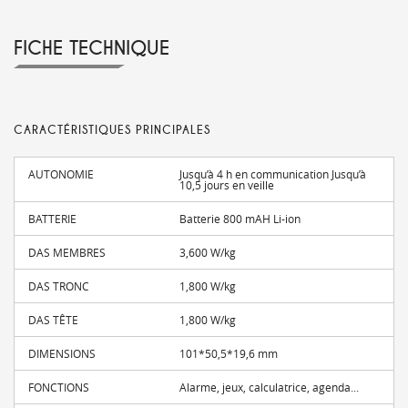
FICHE TECHNIQUE
CARACTÉRISTIQUES PRINCIPALES
AUTONOMIE
Jusqu’à 4 h en communication Jusqu’à
10,5 jours en veille
BATTERIE
Batterie 800 mAH Li-ion
DAS MEMBRES
3,600 W/kg
DAS TRONC
1,800 W/kg
DAS TÊTE
1,800 W/kg
DIMENSIONS
101*50,5*19,6 mm
FONCTIONS
Alarme, jeux, calculatrice, agenda...