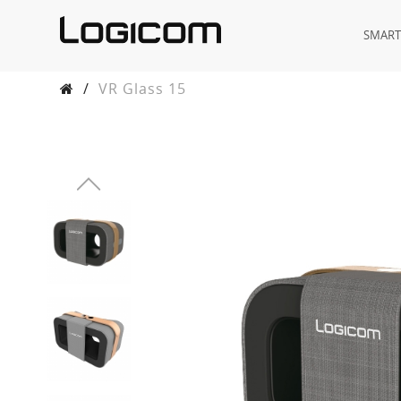
SMAR
/
VR Glass 15