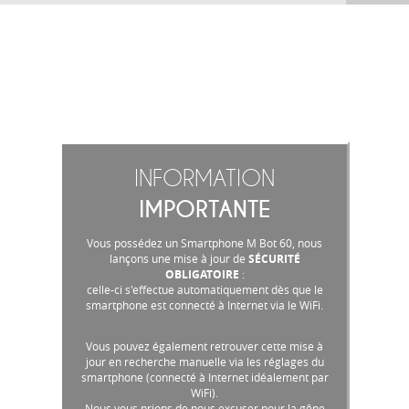
INFORMATION
IMPORTANTE
Vous possédez un Smartphone M Bot 60, nous
lançons une mise à jour de
SÉCURITÉ
OBLIGATOIRE
:
celle-ci s'effectue automatiquement dès que le
smartphone est connecté à Internet via le WiFi.
Vous pouvez également retrouver cette mise à
jour en recherche manuelle via les réglages du
smartphone (connecté à Internet idéalement par
WiFi).
Nous vous prions de nous excuser pour la gêne