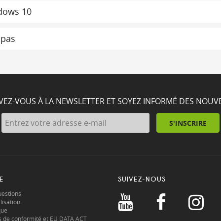
dows 10
 pas
IVEZ-VOUS À LA NEWSLETTER ET SOYEZ INFORMÉ DES NOUV
S'INSCRIRE
E
SUIVEZ-NOUS
uestions
lisation
que
s de conformité et EU DATA ACT