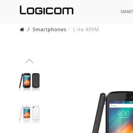
SMAR
/
Smartphones
L-ite 400M