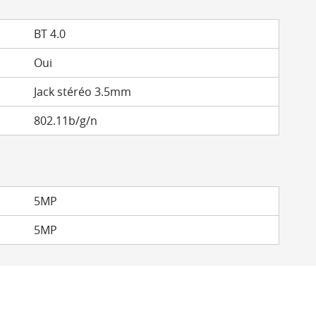
BT 4.0
Oui
Jack stéréo 3.5mm
802.11b/g/n
5MP
5MP