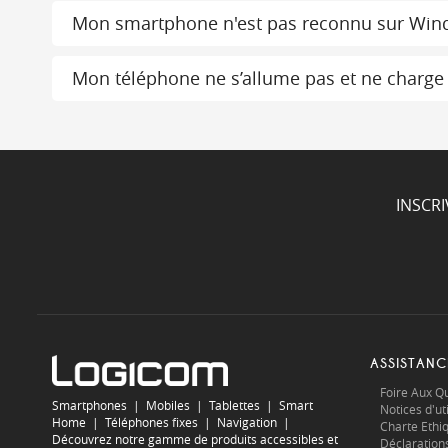
Mon smartphone n'est pas reconnu sur Win
Mon téléphone ne s’allume pas et ne charge
INSCR
ASSISTANC
Foire Aux Q
Smartphones
|
Mobiles
|
Tablettes
|
Smart
Notices d'uti
Home
|
Téléphones fixes
|
Navigation
|
Charte Ethi
Découvrez notre gamme de produits accessibles et
Déclaration