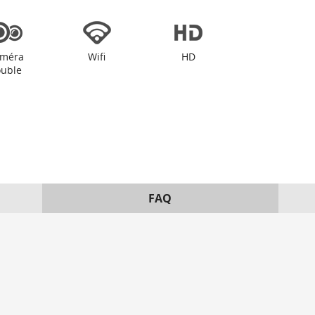
méra
Wifi
HD
uble
FAQ