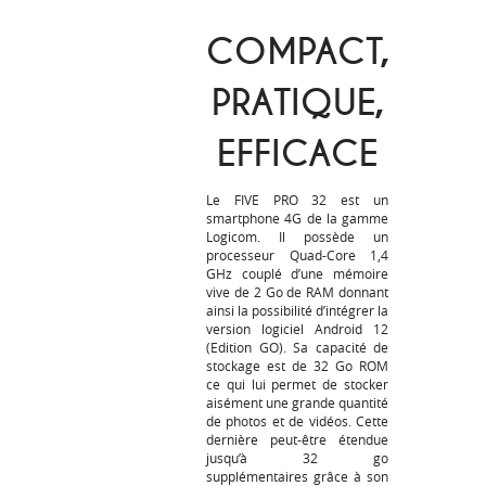
COMPACT,
PRATIQUE,
EFFICACE
Le FIVE PRO 32 est un
smartphone 4G de la gamme
Logicom. Il possède un
processeur Quad-Core 1,4
GHz couplé d’une mémoire
vive de 2 Go de RAM donnant
ainsi la possibilité d’intégrer la
version logiciel Android 12
(Edition GO). Sa capacité de
stockage est de 32 Go ROM
ce qui lui permet de stocker
aisément une grande quantité
de photos et de vidéos. Cette
dernière peut-être étendue
jusqu’à 32 go
supplémentaires grâce à son