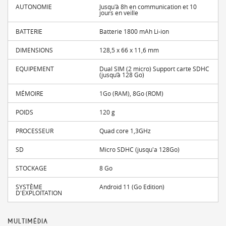
AUTONOMIE
Jusqu'à 8h en communication et 10
jours en veille
BATTERIE
Batterie 1800 mAh Li-ion
DIMENSIONS
128,5 x 66 x 11,6 mm
EQUIPEMENT
Dual SIM (2 micro) Support carte SDHC
(jusqu’à 128 Go)
MÉMOIRE
1Go (RAM), 8Go (ROM)
POIDS
120 g
PROCESSEUR
Quad core 1,3GHz
SD
Micro SDHC (jusqu'a 128Go)
STOCKAGE
8 Go
SYSTÈME
Android 11 (Go Edition)
D'EXPLOITATION
MULTIMÉDIA