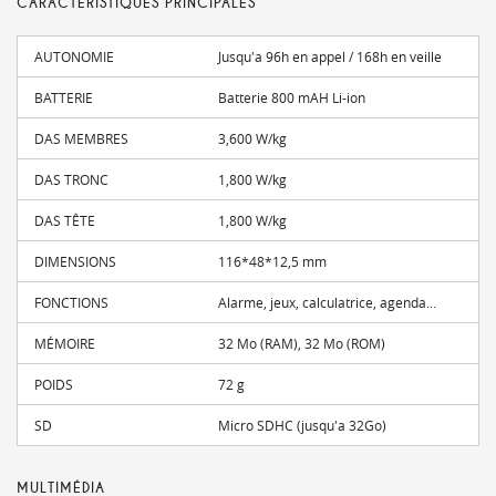
CARACTÉRISTIQUES PRINCIPALES
AUTONOMIE
Jusqu'a 96h en appel / 168h en veille
BATTERIE
Batterie 800 mAH Li-ion
DAS MEMBRES
3,600 W/kg
DAS TRONC
1,800 W/kg
DAS TÊTE
1,800 W/kg
DIMENSIONS
116*48*12,5 mm
FONCTIONS
Alarme, jeux, calculatrice, agenda...
MÉMOIRE
32 Mo (RAM), 32 Mo (ROM)
POIDS
72 g
SD
Micro SDHC (jusqu'a 32Go)
MULTIMÉDIA