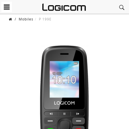
/
Mobiles
P 199E