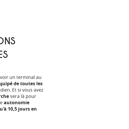
ONS
ES
 avoir un terminal au
quipé de toutes les
ien. Et si vous avez
rche
sera là pour
ne
autonomie
'à 10,5 jours en