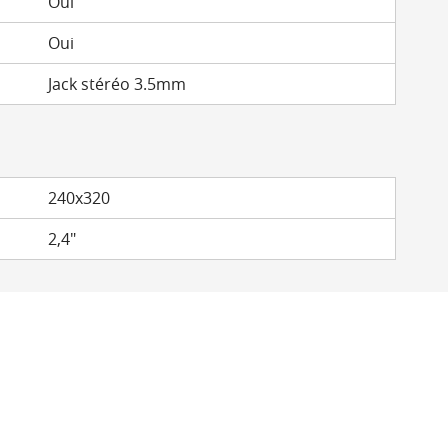
Oui
Oui
Jack stéréo 3.5mm
240x320
2,4"