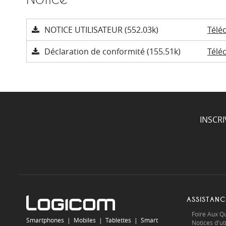
NOTICE UTILISATEUR (552.03k)
Télé
Déclaration de conformité (155.51k)
Télé
INSCR
ASSISTANC
Foire Aux Q
Smartphones
|
Mobiles
|
Tablettes
|
Smart
Notices d'uti