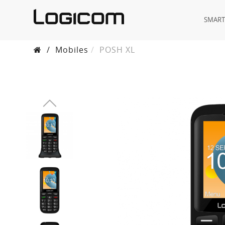
SMAR
/
Mobiles
POSH XL