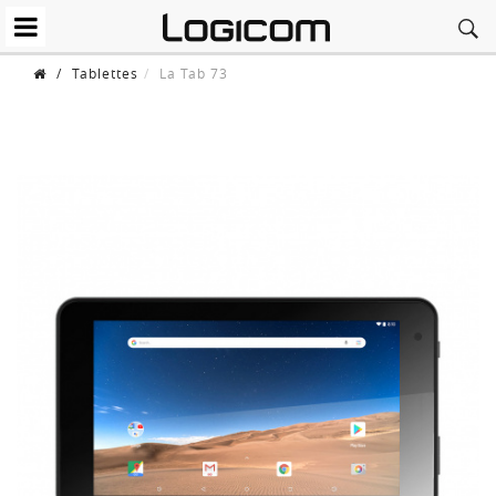
/
Tablettes
La Tab 73