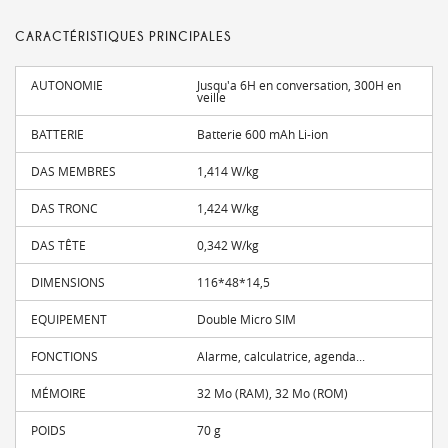
CARACTÉRISTIQUES PRINCIPALES
AUTONOMIE
Jusqu'a 6H en conversation, 300H en
veille
BATTERIE
Batterie 600 mAh Li-ion
DAS MEMBRES
1,414 W/kg
DAS TRONC
1,424 W/kg
DAS TÊTE
0,342 W/kg
DIMENSIONS
116*48*14,5
EQUIPEMENT
Double Micro SIM
FONCTIONS
Alarme, calculatrice, agenda...
MÉMOIRE
32 Mo (RAM), 32 Mo (ROM)
POIDS
70 g