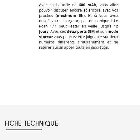
Avec sa batterie de
600 mAh,
vous allez
pouvoir discuter encore et encore avec vos
proches
(maximum
6h).
Et si vous avez
oublié votre chargeur, pas de panique ! Le
Posh 177
peut rester en veille jusqu’à
12
jours
. Avec ses
deux ports SIM
et son
mode
vibreur
vous pourrez être joignable sur deux
numéros différents simultanément et ne
raterer aucun appel, toute en discrétion.
FICHE TECHNIQUE