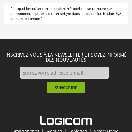
Pourquoi lorsqu’un correspondant m’appelle, il se retrouve sur
un répondeur qui n’est pas renseigné dans la notice d’utilisation
de mon téléphone ?
INSCRIVEZ-VOUS À LA NEWSLETTER ET SOYEZ INFORMÉ
DES NOUVEAUTÉS
S'INSCRIRE
Smartphones
|
Mobiles
|
Tablettes
|
Smart Home