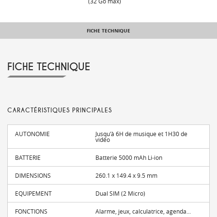
(32 Go max)
FICHE TECHNIQUE
FICHE TECHNIQUE
CARACTÉRISTIQUES PRINCIPALES
AUTONOMIE
Jusqu'à 6H de musique et 1H30 de
vidéo
BATTERIE
Batterie 5000 mAh Li-ion
DIMENSIONS
260.1 x 149.4 x 9.5 mm
EQUIPEMENT
Dual SIM (2 Micro)
FONCTIONS
Alarme, jeux, calculatrice, agenda...