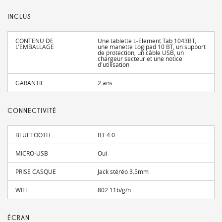
INCLUS
CONTENU DE
Une tablette L-Element Tab 1043BT,
L'EMBALLAGE
une manette Logipad 10 BT, un support
de protection, un câble USB, un
chargeur secteur et une notice
d'utilisation
GARANTIE
2 ans
CONNECTIVITÉ
BLUETOOTH
BT 4.0
MICRO-USB
Oui
PRISE CASQUE
Jack stéréo 3.5mm
WIFI
802.11b/g/n
ÉCRAN