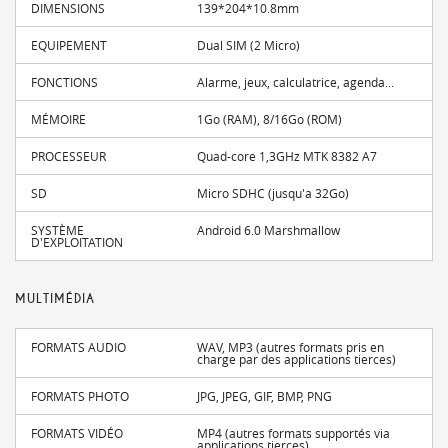
DIMENSIONS
139*204*10.8mm
EQUIPEMENT
Dual SIM (2 Micro)
FONCTIONS
Alarme, jeux, calculatrice, agenda...
MÉMOIRE
1Go (RAM), 8/16Go (ROM)
PROCESSEUR
Quad-core 1,3GHz MTK 8382 A7
SD
Micro SDHC (jusqu'a 32Go)
SYSTÈME
Android 6.0 Marshmallow
D'EXPLOITATION
MULTIMÉDIA
FORMATS AUDIO
WAV, MP3 (autres formats pris en
charge par des applications tierces)
FORMATS PHOTO
JPG, JPEG, GIF, BMP, PNG
FORMATS VIDÉO
MP4 (autres formats supportés via
applications tierces)