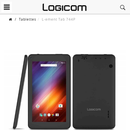
/
Tablettes
L-ement Tab 744P