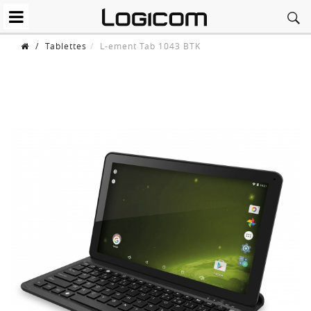
/
Tablettes
L-ement Tab 1043 BTK