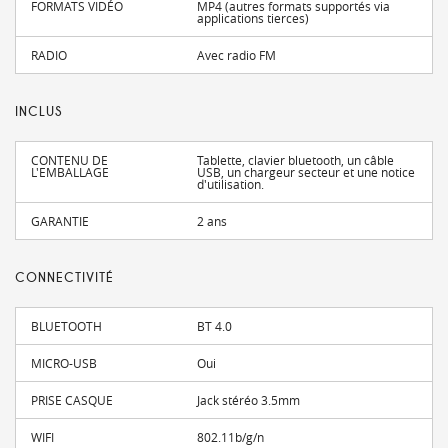
FORMATS VIDÉO
MP4 (autres formats supportés via
applications tierces)
RADIO
Avec radio FM
INCLUS
CONTENU DE
Tablette, clavier bluetooth, un câble
L'EMBALLAGE
USB, un chargeur secteur et une notice
d'utilisation.
GARANTIE
2 ans
CONNECTIVITÉ
BLUETOOTH
BT 4.0
MICRO-USB
Oui
PRISE CASQUE
Jack stéréo 3.5mm
WIFI
802.11b/g/n