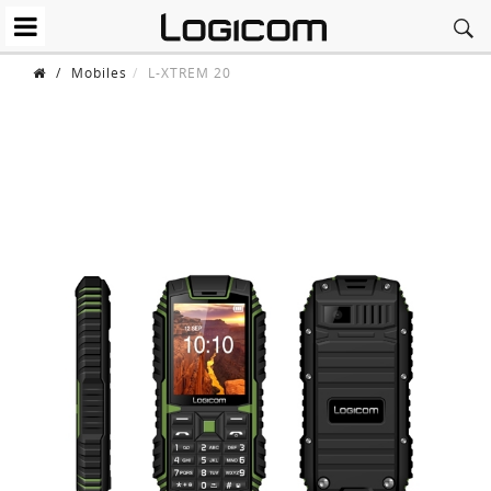
/
Mobiles
L-XTREM 20