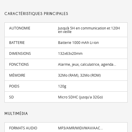
CARACTÉRISTIQUES PRINCIPALES
AUTONOMIE
Jusqu’à 5H en communication et 120H
en veille
BATTERIE
Batterie 1000 mAh Li-ion
DIMENSIONS
132x63x20mm
FONCTIONS
Alarme, jeux, calculatrice, agenda...
MÉMOIRE
32Mo (RAM), 32Mo (ROM)
POIDS
120g
SD
Micro SDHC (jusqu'a 32Go)
MULTIMÉDIA
FORMATS AUDIO
MP3/AMR/MIDI/WAV/AAC...