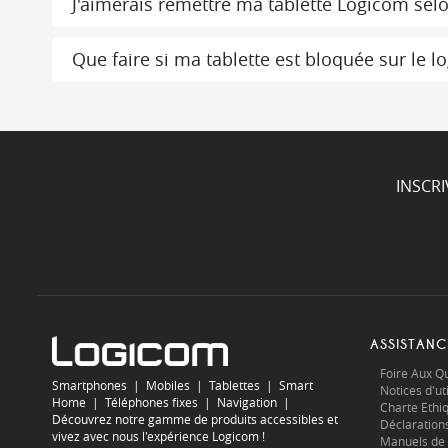
J'aimerais remettre ma tablette Logicom sel
Que faire si ma tablette est bloquée sur le
INSCR
ASSISTANC
Foire Aux Q
Smartphones
|
Mobiles
|
Tablettes
|
Smart
Notices d'uti
Home
|
Téléphones fixes
|
Navigation
|
Charte Ethi
Découvrez notre gamme de produits accessibles et
Déclaration
vivez avec nous l'expérience Logicom !
Manuels de 