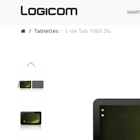
SMAR
/
Tablettes
L-ite Tab 1060 3G