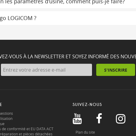
on les paramètres d'usine, comment puis-je faire?
 logo LOGICOM ?
IVEZ-VOUS À LA NEWSLETTER ET SOYEZ INFORMÉ DES NOUV
S'INSCRIRE
E
SUIVEZ-NOUS
uestions
lisation
que
s de conformité et EU DATA ACT
Plan du site
réparation et pièces détachées