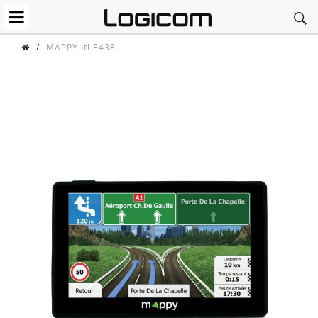
/
MAPPY Iti E438