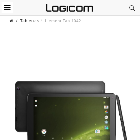
/
Tablettes
L-ement Tab 1042