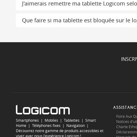
J'aimerais remettre ma tablette Logicom sel
Que faire si ma tablette est bloquée sur le
INSCR
ASSISTANC
Foire Aux Q
Smartphones
|
Mobiles
|
Tablettes
|
Smart
Notices d'uti
Home
|
Téléphones fixes
|
Navigation
|
Charte Ethi
Découvrez notre gamme de produits accessibles et
Déclaration
vivez avec nous l'expérience Logicom !