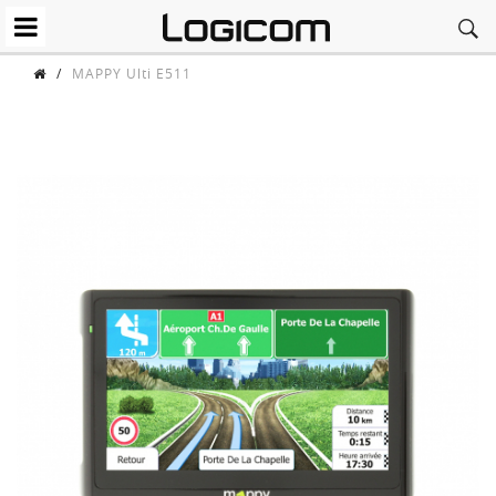
/
MAPPY Ulti E511